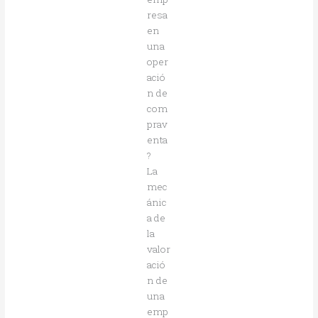
resa
en
una
oper
ació
n de
com
prav
enta
?
La
mec
ánic
a de
la
valor
ació
n de
una
emp