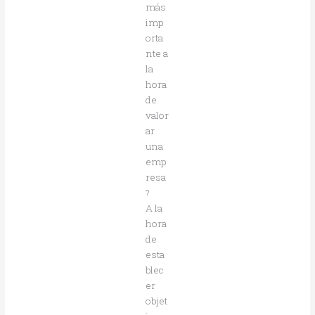
más
imp
orta
nte a
la
hora
de
valor
ar
una
emp
resa
?
A la
hora
de
esta
blec
er
objet