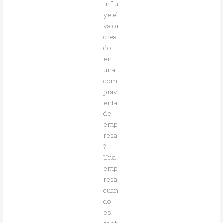
influ
ye el
valor
crea
do
en
una
com
prav
enta
de
emp
resa
?
Una
emp
resa
cuan
do
es
rent