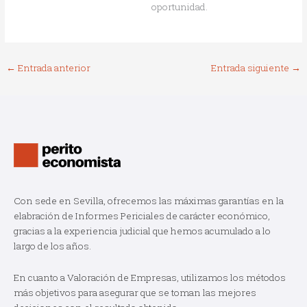
oportunidad.
←
Entrada anterior
Entrada siguiente
→
Con sede en Sevilla, ofrecemos las máximas garantías en la
elabración de Informes Periciales de carácter económico,
gracias a la experiencia judicial que hemos acumulado a lo
largo de los años.
En cuanto a Valoración de Empresas, utilizamos los métodos
más objetivos para asegurar que se toman las mejores