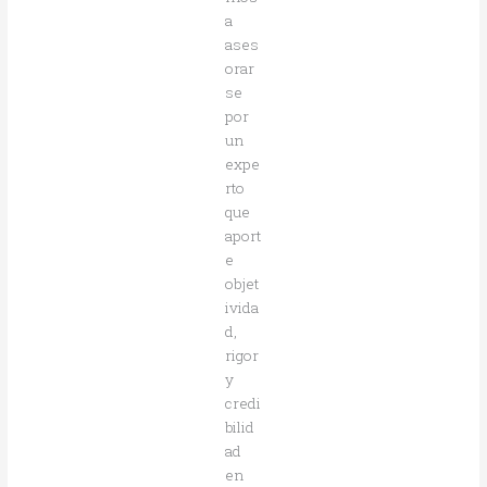
a
ases
orar
se
por
un
expe
rto
que
aport
e
objet
ivida
d,
rigor
y
credi
bilid
ad
en