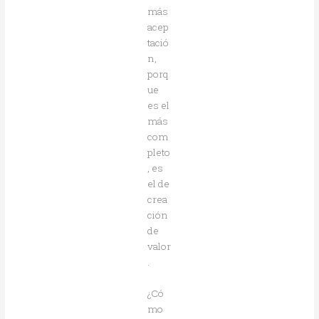
más
acep
tació
n,
porq
ue
es el
más
com
pleto
, es
el de
crea
ción
de
valor
.
¿Có
mo