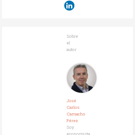
Sobre
el
autor
José
Carlos
Camacho
Pérez
Soy
economista