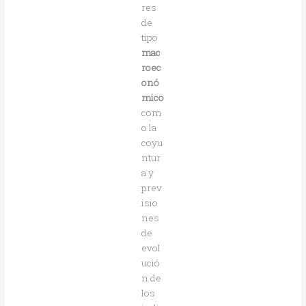
res
de
tipo
mac
roec
onó
mico
com
o la
coyu
ntur
a y
prev
isio
nes
de
evol
ució
n de
los