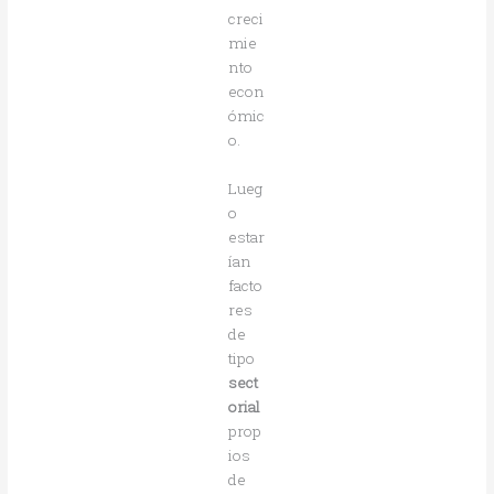
creci
mie
nto
econ
ómic
o.
Lueg
o
estar
ían
facto
res
de
tipo
sect
orial
prop
ios
de