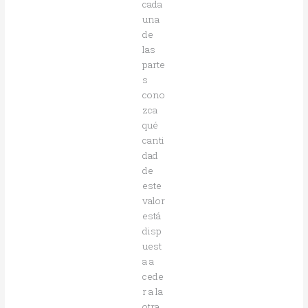
cada
una
de
las
parte
s
cono
zca
qué
canti
dad
de
este
valor
está
disp
uest
a a
cede
r a la
otra.