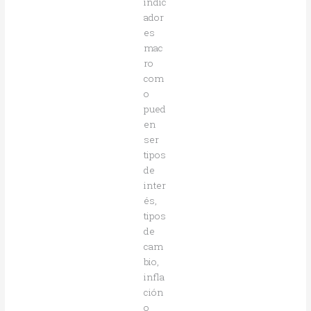
indic
ador
es
mac
ro
com
o
pued
en
ser
tipos
de
inter
és,
tipos
de
cam
bio,
infla
ción
o