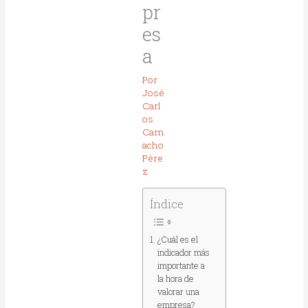
pr
es
a
Por
José
Carl
os
Cam
acho
Pére
z
Índice
¿Cuál es el
indicador más
importante a
la hora de
valorar una
empresa?