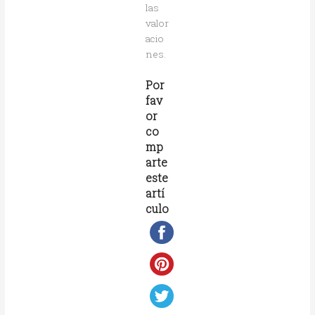
las
valor
acio
nes.
Por
fav
or
co
mp
arte
este
artí
culo