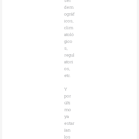
ser
dem
ográf
icos,
clim
atoló
gico
s,
regul
atori
os,
etc.
Y
por
últi
mo
ya
estar
ían
los