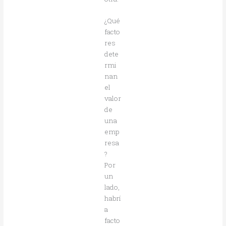
¿Qué
facto
res
dete
rmi
nan
el
valor
de
una
emp
resa
?
Por
un
lado,
habrí
a
facto