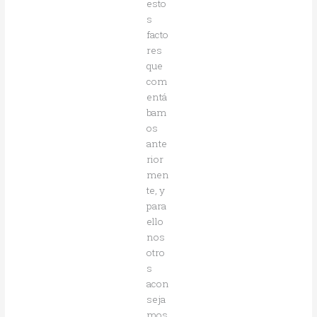
esto
s
facto
res
que
com
entá
bam
os
ante
rior
men
te, y
para
ello
nos
otro
s
acon
seja
mos