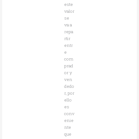
este
valor
se
va a
repa
rtir
entr
e
com
prad
or y
ven
dedo
r, por
ello
es
conv
enie
nte
que