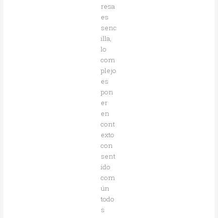
resa
es
senc
illa,
lo
com
plejo
es
pon
er
en
cont
exto
con
sent
ido
com
ún
todo
s