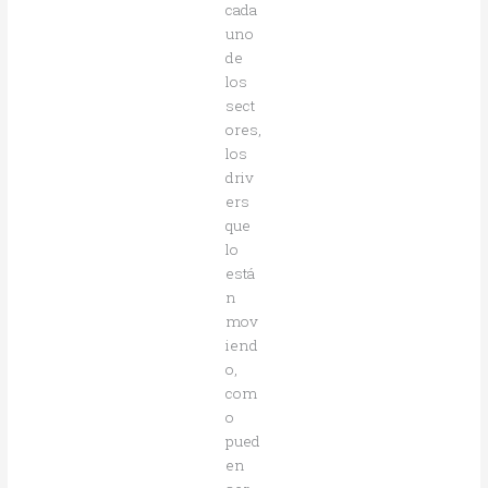
cada
uno
de
los
sect
ores,
los
driv
ers
que
lo
está
n
mov
iend
o,
com
o
pued
en