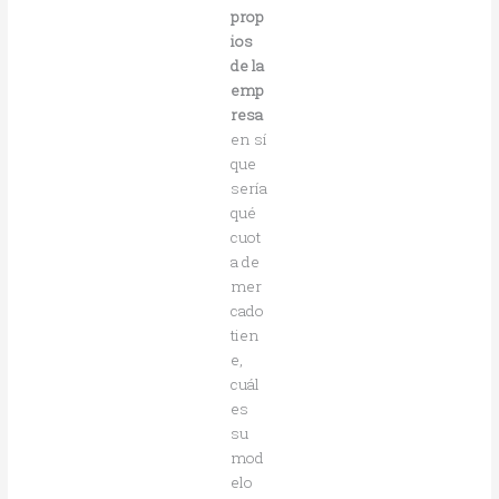
prop
ios
de la
emp
resa
en sí
que
sería
qué
cuot
a de
mer
cado
tien
e,
cuál
es
su
mod
elo