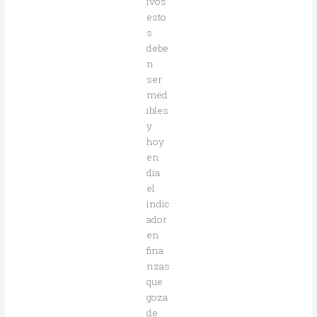
ivos
esto
s
debe
n
ser
med
ibles
y
hoy
en
día
el
indic
ador
en
fina
nzas
que
goza
de