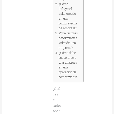
¿Cómo
influye el
valor creado
en una
compraventa
de empresa?
¿Qué factores
determinan el
valor de una
empresa?
¿Cómo debe
asesorarse a
una empresa
en una
operación de
compraventa?
¿Cuá
l es
el
indic
ador