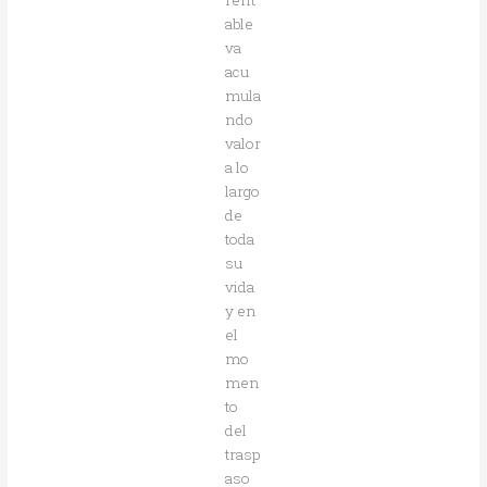
able
va
acu
mula
ndo
valor
a lo
largo
de
toda
su
vida
y en
el
mo
men
to
del
trasp
aso